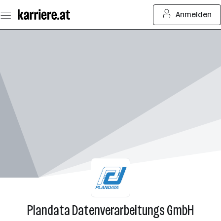
Zum
Anmelden
Seiteninhalt
springen
Plandata Datenverarbeitungs GmbH