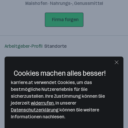
Maishofen · Nahrungs-, Genussmittel
Firma folgen
Arbeitgeber-Profil
Standorte
Standort
Cookies machen alles besser!
karriere.at verwendet Cookies, um das
bestmögliche Nutzererlebnis für Sie
sicherzustellen. Ihre Zustimmung können Sie
Bitte stimme unseren Cookie-
jederzeit
widerrufen.
In unserer
Richtlinien zu, um diese Karte
Datenschutzerklärung
können Sie weitere
anzuzeigen.
Informationen nachlesen.
Zustimmung geben