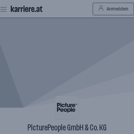
Zum
Anmelden
Seiteninhalt
springen
PicturePeople GmbH & Co. KG