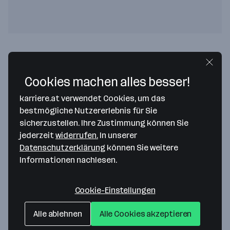
PicturePeople GmbH & Co. KG
Wittener Straße 2
Cookies machen alles besser!
44789 Bochum
— Route berechnen
karriere.at verwendet Cookies, um das
bestmögliche Nutzererlebnis für Sie
sicherzustellen. Ihre Zustimmung können Sie
jederzeit
widerrufen.
In unserer
PicturePeople Austria GmbH
Datenschutzerklärung
können Sie weitere
Seilerstätte 16
Informationen nachlesen.
1010 Wien
— Route berechnen
T +4369918386146
Cookie-Einstellungen
Alle ablehnen
Alle Cookies akzeptieren