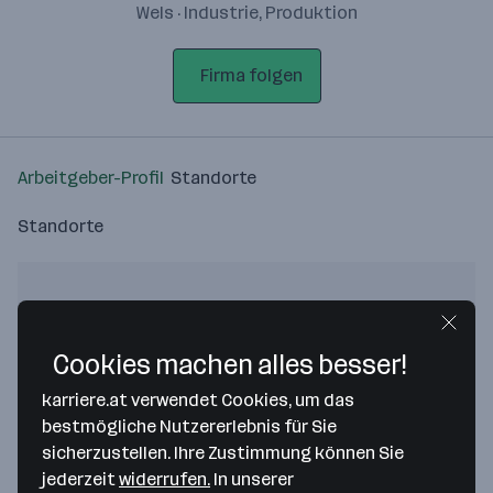
Wels · Industrie, Produktion
Firma folgen
Arbeitgeber-Profil
Standorte
Standorte
Cookies machen alles besser!
Bitte stimme unseren Cookie-
Richtlinien zu, um diese Karte
karriere.at verwendet Cookies, um das
anzuzeigen.
bestmögliche Nutzererlebnis für Sie
sicherzustellen. Ihre Zustimmung können Sie
Zustimmung geben
jederzeit
widerrufen.
In unserer