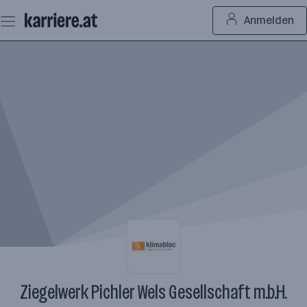
Zum
Anmelden
Seiteninhalt
springen
Ziegelwerk Pichler Wels Gesellschaft m.b.H.