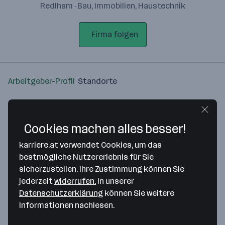
Redlham · Bau, Immobilien, Haustechnik
Firma folgen
Arbeitgeber-Profil
Standorte
Standort
Cookies machen alles besser!
karriere.at verwendet Cookies, um das
bestmögliche Nutzererlebnis für Sie
sicherzustellen. Ihre Zustimmung können Sie
Bitte stimme unseren Cookie-
jederzeit
widerrufen.
In unserer
Richtlinien zu, um diese Karte
Datenschutzerklärung
können Sie weitere
anzuzeigen.
Informationen nachlesen.
Zustimmung geben