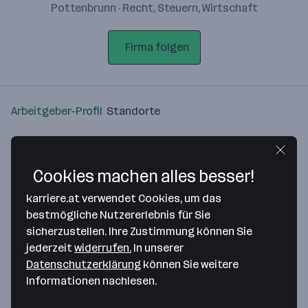
Pottenbrunn · Recht, Steuern, Wirtschaft
Firma folgen
Arbeitgeber-Profil
Standorte
Standort
Cookies machen alles besser!
karriere.at verwendet Cookies, um das
bestmögliche Nutzererlebnis für Sie
sicherzustellen. Ihre Zustimmung können Sie
Bitte stimme unseren Cookie-
jederzeit
widerrufen.
In unserer
Richtlinien zu, um diese Karte
Datenschutzerklärung
können Sie weitere
anzuzeigen.
Informationen nachlesen.
Zustimmung geben