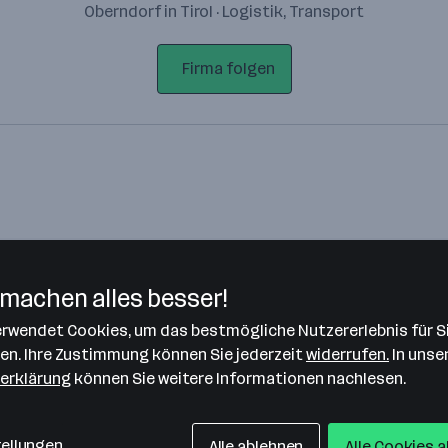
Oberndorf in Tirol · Logistik, Transport
Firma folgen
machen alles besser!
verwendet Cookies, um das bestmögliche Nutzererlebnis für S
Bitte stimme unseren Cookie-
len. Ihre Zustimmung können Sie jederzeit
widerrufen.
In unse
Richtlinien zu, um diese Karte
erklärung
können Sie weitere Informationen nachlesen.
anzuzeigen.
Zustimmung geben
tellungen
Alle ablehnen
Alle Cookies 