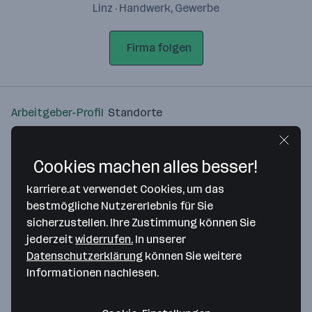
Linz · Handwerk, Gewerbe
Firma folgen
Arbeitgeber-Profil
Standorte
Standort
Cookies machen alles besser!
karriere.at verwendet Cookies, um das
bestmögliche Nutzererlebnis für Sie
sicherzustellen. Ihre Zustimmung können Sie
Bitte stimme unseren Cookie-
jederzeit
widerrufen.
In unserer
Richtlinien zu, um diese Karte
Datenschutzerklärung
können Sie weitere
anzuzeigen.
Informationen nachlesen.
Zustimmung geben