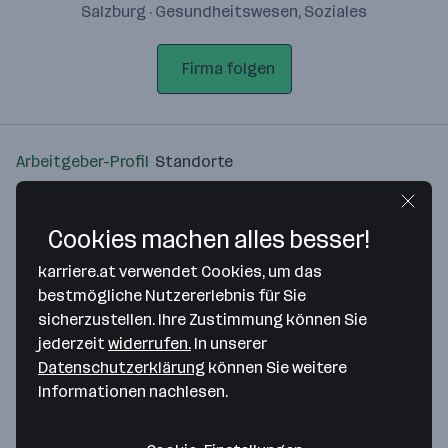
Salzburg · Gesundheitswesen, Soziales
Firma folgen
Arbeitgeber-Profil
Standorte
Standort
Cookies machen alles besser!
karriere.at verwendet Cookies, um das
bestmögliche Nutzererlebnis für Sie
sicherzustellen. Ihre Zustimmung können Sie
Bitte stimme unseren Cookie-
jederzeit
widerrufen.
In unserer
Richtlinien zu, um diese Karte
Datenschutzerklärung
können Sie weitere
anzuzeigen.
Informationen nachlesen.
Zustimmung geben