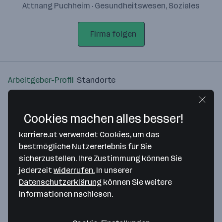
Attnang Puchheim · Gesundheitswesen, Soziales
Firma folgen
Arbeitgeber-Profil
Standorte
Standort
Cookies machen alles besser!
karriere.at verwendet Cookies, um das
bestmögliche Nutzererlebnis für Sie
sicherzustellen. Ihre Zustimmung können Sie
Bitte stimme unseren Cookie-
jederzeit
widerrufen.
In unserer
Richtlinien zu, um diese Karte
Datenschutzerklärung
können Sie weitere
anzuzeigen.
Informationen nachlesen.
Zustimmung geben