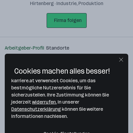
Hirtenberg · Industrie, Produktion
Firma folgen
Arbeitgeber-Profil
Standorte
Standort
Cookies machen alles besser!
karriere.at verwendet Cookies, um das
bestmögliche Nutzererlebnis für Sie
sicherzustellen. Ihre Zustimmung können Sie
Bitte stimme unseren Cookie-
jederzeit
widerrufen.
In unserer
Richtlinien zu, um diese Karte
Datenschutzerklärung
können Sie weitere
anzuzeigen.
Informationen nachlesen.
Zustimmung geben