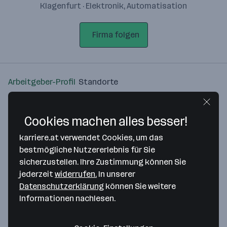
Klagenfurt · Elektronik, Automatisation
Firma folgen
Arbeitgeber-Profil
Standorte
Standort
Cookies machen alles besser!
karriere.at verwendet Cookies, um das
bestmögliche Nutzererlebnis für Sie
sicherzustellen. Ihre Zustimmung können Sie
Bitte stimme unseren Cookie-
jederzeit
widerrufen.
In unserer
Richtlinien zu, um diese Karte
Datenschutzerklärung
können Sie weitere
anzuzeigen.
Informationen nachlesen.
Zustimmung geben