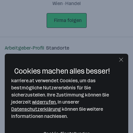
Wien · Handel
Firma folgen
Arbeitgeber-Profil
Standorte
Standort
Cookies machen alles besser!
karriere.at verwendet Cookies, um das
bestmögliche Nutzererlebnis für Sie
sicherzustellen. Ihre Zustimmung können Sie
Bitte stimme unseren Cookie-
jederzeit
widerrufen.
In unserer
Richtlinien zu, um diese Karte
Datenschutzerklärung
können Sie weitere
anzuzeigen.
Informationen nachlesen.
Zustimmung geben