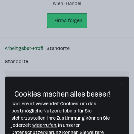
Wien · Handel
Firma folgen
Arbeitgeber-Profil
Standorte
Standorte
Cookies machen alles besser!
Bitte stimme unseren Cookie-
karriere.at verwendet Cookies, um das
Richtlinien zu, um diese Karte
bestmögliche Nutzererlebnis für Sie
anzuzeigen.
sicherzustellen. Ihre Zustimmung können Sie
jederzeit
widerrufen.
In unserer
Zustimmung geben
Datenschutzerklärung
können Sie weitere