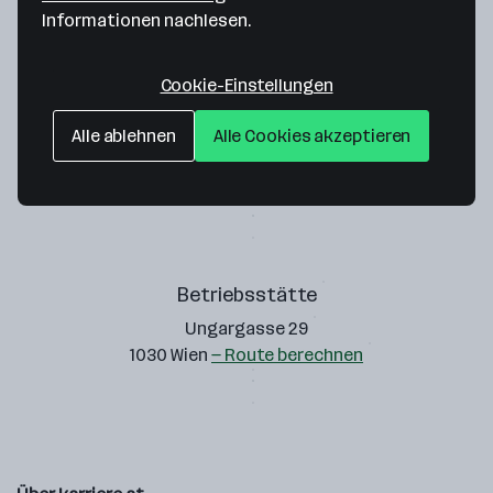
Informationen nachlesen.
Cookie-Einstellungen
Obst & Gemüse Schätzl OG
Alle ablehnen
Alle Cookies akzeptieren
Rochusmarkt Stand 26
1030 Wien
— Route berechnen
Betriebsstätte
Ungargasse 29
1030 Wien
— Route berechnen