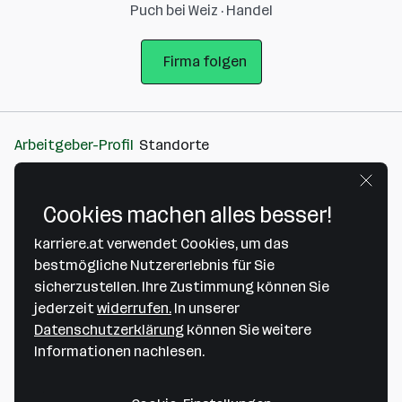
Puch bei Weiz · Handel
Firma folgen
Arbeitgeber-Profil
Standorte
Standort
Cookies machen alles besser!
karriere.at verwendet Cookies, um das
bestmögliche Nutzererlebnis für Sie
sicherzustellen. Ihre Zustimmung können Sie
Bitte stimme unseren Cookie-
jederzeit
widerrufen.
In unserer
Richtlinien zu, um diese Karte
Datenschutzerklärung
können Sie weitere
anzuzeigen.
Informationen nachlesen.
Zustimmung geben