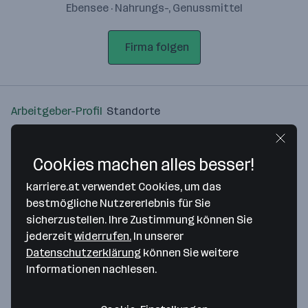
Ebensee · Nahrungs-, Genussmittel
Firma folgen
Arbeitgeber-Profil
Standorte
Standort
Cookies machen alles besser!
karriere.at verwendet Cookies, um das
bestmögliche Nutzererlebnis für Sie
sicherzustellen. Ihre Zustimmung können Sie
Bitte stimme unseren Cookie-
jederzeit
widerrufen.
In unserer
Richtlinien zu, um diese Karte
Datenschutzerklärung
können Sie weitere
anzuzeigen.
Informationen nachlesen.
Zustimmung geben