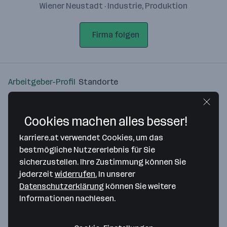
Wiener Neustadt · Industrie, Produktion
Firma folgen
Arbeitgeber-Profil
Standorte
Standort
Cookies machen alles besser!
karriere.at verwendet Cookies, um das
bestmögliche Nutzererlebnis für Sie
sicherzustellen. Ihre Zustimmung können Sie
Bitte stimme unseren Cookie-
jederzeit
widerrufen.
In unserer
Richtlinien zu, um diese Karte
Datenschutzerklärung
können Sie weitere
anzuzeigen.
Informationen nachlesen.
Zustimmung geben