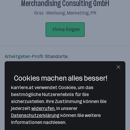
Merchandising Consulting GmbH
Graz · Werbung, Marketing, PR
Firma folgen
Arbeitgeber-Profil
Standorte
Standort
Cookies machen alles besser!
karriere.at verwendet Cookies, um das
bestmögliche Nutzererlebnis für Sie
sicherzustellen. Ihre Zustimmung können Sie
Bitte stimme unseren Cookie-
jederzeit
widerrufen.
In unserer
Richtlinien zu, um diese Karte
Datenschutzerklärung
können Sie weitere
anzuzeigen.
Informationen nachlesen.