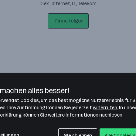
Diex · Internet, IT, Telekom
Firma folgen
machen alles besser!
verwendet Cookies, um das bestmögliche Nutzererlebnis für S
Bitte stimme unseren Cookie-
len. Ihre Zustimmung können Sie jederzeit
widerrufen.
In unse
Richtlinien zu, um diese Karte
erklärung
können Sie weitere Informationen nachlesen.
anzuzeigen.
Zustimmung geben
tellungen
Alle ablehnen
Alle Cookies 