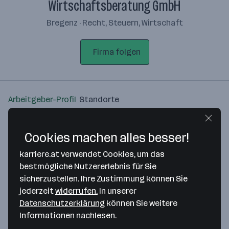
Wirtschaftsberatung GmbH
Bregenz · Recht, Steuern, Wirtschaft
Firma folgen
Arbeitgeber-Profil
Standorte
Standort
Cookies machen alles besser!
karriere.at verwendet Cookies, um das
bestmögliche Nutzererlebnis für Sie
sicherzustellen. Ihre Zustimmung können Sie
Bitte stimme unseren Cookie-
jederzeit
widerrufen.
In unserer
Richtlinien zu, um diese Karte
Datenschutzerklärung
können Sie weitere
anzuzeigen.
Informationen nachlesen.