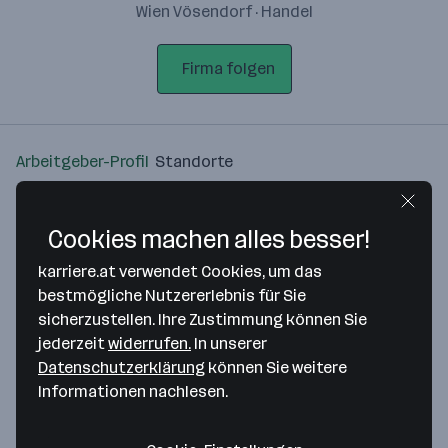
Wien Vösendorf · Handel
Firma folgen
Arbeitgeber-Profil
Standorte
Standort
Cookies machen alles besser!
karriere.at verwendet Cookies, um das
bestmögliche Nutzererlebnis für Sie
sicherzustellen. Ihre Zustimmung können Sie
Bitte stimme unseren Cookie-
jederzeit
widerrufen.
In unserer
Richtlinien zu, um diese Karte
Datenschutzerklärung
können Sie weitere
anzuzeigen.
Informationen nachlesen.
Zustimmung geben