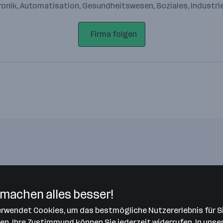
ktronik, Automatisation, Gesundheitswesen, Soziales, Industri
Firma folgen
Bitte stimme unseren Cookie-
Richtlinien zu, um diese Karte
machen alles besser!
anzuzeigen.
Zustimmung geben
verwendet Cookies, um das bestmögliche Nutzererlebnis für S
len. Ihre Zustimmung können Sie jederzeit
widerrufen.
In unse