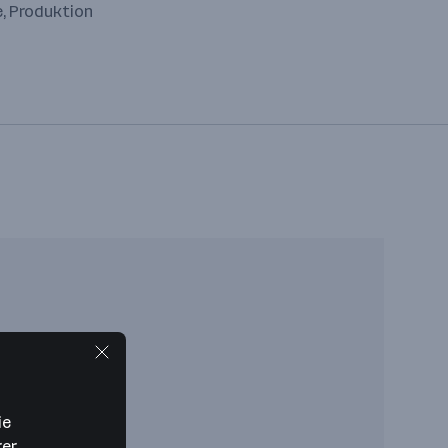
e, Produktion
ie
rer