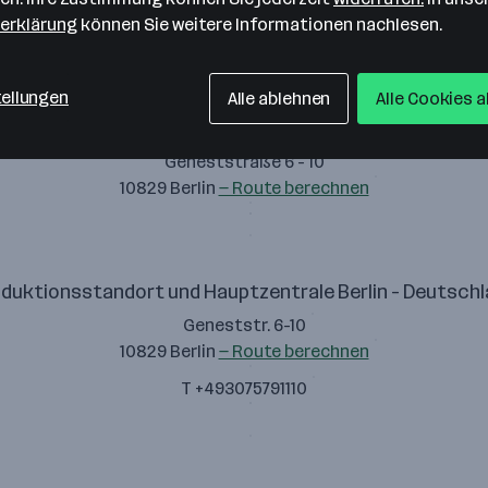
erklärung
können Sie weitere Informationen nachlesen.
tellungen
Alle ablehnen
Alle Cookies 
MELAG Medizintechnik GmbH & Co. KG
Geneststraße 6 - 10
10829 Berlin
— Route berechnen
duktionsstandort und Hauptzentrale Berlin - Deutsch
Geneststr. 6-10
10829 Berlin
— Route berechnen
T +493075791110