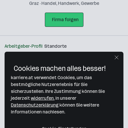
Graz · Handel, Handwerk, Gewerbe
Firma folgen
Arbeitgeber-Profil
Standorte
Standort
Cookies machen alles besser!
karriere.at verwendet Cookies, um das
bestmögliche Nutzererlebnis für Sie
sicherzustellen. Ihre Zustimmung können Sie
Bitte stimme unseren Cookie-
jederzeit
widerrufen.
In unserer
Richtlinien zu, um diese Karte
Datenschutzerklärung
können Sie weitere
anzuzeigen.
Informationen nachlesen.
Zustimmung geben