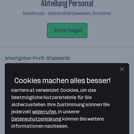
Abteilung Personal
Innsbruck · Gesundheitswesen, Soziales
Firma folgen
Arbeitgeber-Profil
Standorte
Standort
Cookies machen alles besser!
karriere.at verwendet Cookies, um das
bestmögliche Nutzererlebnis für Sie
sicherzustellen. Ihre Zustimmung können Sie
Bitte stimme unseren Cookie-
jederzeit
widerrufen.
In unserer
Richtlinien zu, um diese Karte
Datenschutzerklärung
können Sie weitere
anzuzeigen.
Informationen nachlesen.