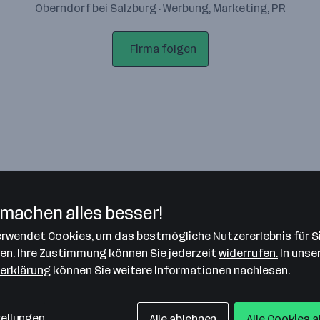
Oberndorf bei Salzburg · Werbung, Marketing, PR
Firma folgen
machen alles besser!
verwendet Cookies, um das bestmögliche Nutzererlebnis für S
Bitte stimme unseren Cookie-
len. Ihre Zustimmung können Sie jederzeit
widerrufen.
In unse
Richtlinien zu, um diese Karte
erklärung
können Sie weitere Informationen nachlesen.
anzuzeigen.
Zustimmung geben
tellungen
Alle ablehnen
Alle Cookies 