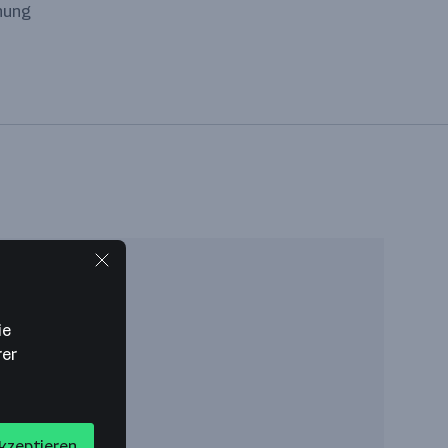
chung
ie
rer
akzeptieren