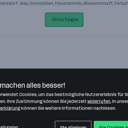
ersdorf · Bau, Immobilien, Haustechnik, Wissenschaft, Fors
Firma folgen
machen alles besser!
verwendet Cookies, um das bestmögliche Nutzererlebnis für S
Bitte stimme unseren Cookie-
len. Ihre Zustimmung können Sie jederzeit
widerrufen.
In unse
Richtlinien zu, um diese Karte
erklärung
können Sie weitere Informationen nachlesen.
anzuzeigen.
Zustimmung geben
tellungen
Alle ablehnen
Alle Cookies 