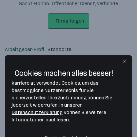
Sankt Florian · Öffentlicher Dienst, Verbände
Firma folgen
Arbeitgeber-Profil
Standorte
Standort
Cookies machen alles besser!
karriere.at verwendet Cookies, um das
bestmögliche Nutzererlebnis für Sie
sicherzustellen. Ihre Zustimmung können Sie
Bitte stimme unseren Cookie-
jederzeit
widerrufen.
In unserer
Richtlinien zu, um diese Karte
Datenschutzerklärung
können Sie weitere
anzuzeigen.
Informationen nachlesen.
Zustimmung geben