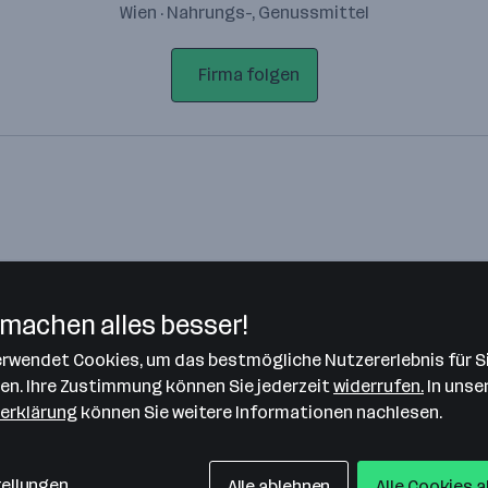
Wien · Nahrungs-, Genussmittel
Firma folgen
machen alles besser!
verwendet Cookies, um das bestmögliche Nutzererlebnis für S
Bitte stimme unseren Cookie-
len. Ihre Zustimmung können Sie jederzeit
widerrufen.
In unse
Richtlinien zu, um diese Karte
erklärung
können Sie weitere Informationen nachlesen.
anzuzeigen.
Zustimmung geben
tellungen
Alle ablehnen
Alle Cookies 