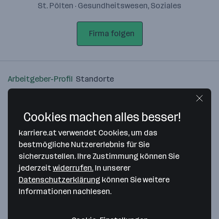
St. Pölten · Gesundheitswesen, Soziales
Firma folgen
Arbeitgeber-Profil
Standorte
Standort
Cookies machen alles besser!
karriere.at verwendet Cookies, um das
bestmögliche Nutzererlebnis für Sie
sicherzustellen. Ihre Zustimmung können Sie
Bitte stimme unseren Cookie-
jederzeit
widerrufen.
In unserer
Richtlinien zu, um diese Karte
Datenschutzerklärung
können Sie weitere
anzuzeigen.
Informationen nachlesen.
Zustimmung geben