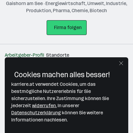
Gaishorn am See · Energiewirtschaft, Umwelt, Industrie,
Produktion, Pharma, Chemie, Biotech
Firma folgen
Arbeitgeber-Profil
Standorte
Standort
Cookies machen alles besser!
karriere.at verwendet Cookies, um das
bestmögliche Nutzererlebnis für Sie
sicherzustellen. Ihre Zustimmung können Sie
jederzeit
widerrufen.
In unserer
Bitte stimme unseren Cookie-
Datenschutzerklärung
können Sie weitere
Richtlinien zu, um diese Karte
Informationen nachlesen.
anzuzeigen.
Zustimmung geben