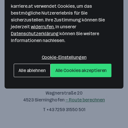
karriere.at verwendet Cookies, um das
bestmögliche Nutzererlebnis für Sie
sicherzustellen. Ihre Zustimmung können Sie
jederzeit
widerrufen.
In unserer
Müller Transporte GmbH
Datenschutzerklärung
können Sie weitere
Informationen nachlesen.
Palmersstr. 10
2351 Wiener Neudorf
— Route berechnen
Cookie-Einstellungen
Alle ablehnen
Alle Cookies akzeptieren
Müller Transporte GmbH - Standort
Sierninghofen
Wagnerstraße 20
4523 Sierninghofen
— Route berechnen
T +43 7259 31550 501