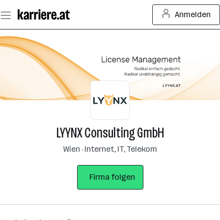
Zum
Anmelden
Seiteninhalt
springen
LYYNX Consulting GmbH
Wien · Internet, IT, Telekom
Firma folgen