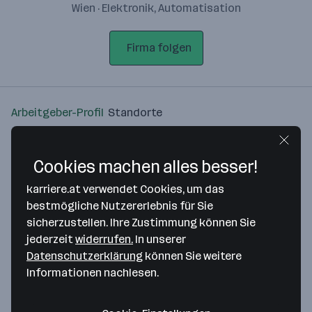
Wien · Elektronik, Automatisation
Firma folgen
Arbeitgeber-Profil
Standorte
Standort
Cookies machen alles besser!
karriere.at verwendet Cookies, um das
bestmögliche Nutzererlebnis für Sie
sicherzustellen. Ihre Zustimmung können Sie
Bitte stimme unseren Cookie-
jederzeit
widerrufen.
In unserer
Richtlinien zu, um diese Karte
Datenschutzerklärung
können Sie weitere
anzuzeigen.
Informationen nachlesen.
Zustimmung geben