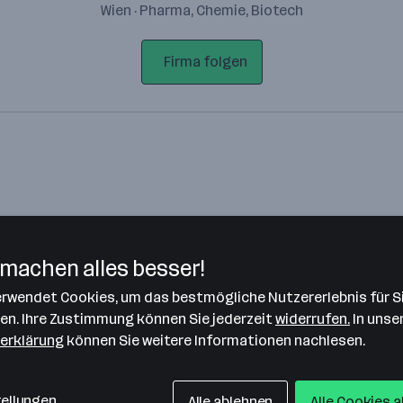
Wien · Pharma, Chemie, Biotech
Firma folgen
machen alles besser!
verwendet Cookies, um das bestmögliche Nutzererlebnis für S
Bitte stimme unseren Cookie-
len. Ihre Zustimmung können Sie jederzeit
widerrufen.
In unse
Richtlinien zu, um diese Karte
erklärung
können Sie weitere Informationen nachlesen.
anzuzeigen.
Zustimmung geben
tellungen
Alle ablehnen
Alle Cookies 