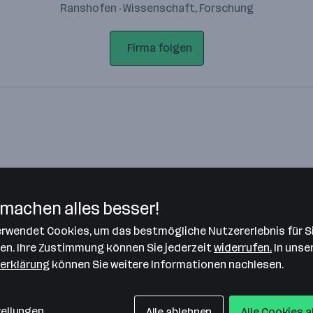
Ranshofen · Wissenschaft, Forschung
Firma folgen
machen alles besser!
verwendet Cookies, um das bestmögliche Nutzererlebnis für S
Bitte stimme unseren Cookie-
len. Ihre Zustimmung können Sie jederzeit
widerrufen.
In unse
Richtlinien zu, um diese Karte
erklärung
können Sie weitere Informationen nachlesen.
anzuzeigen.
Zustimmung geben
tellungen
Alle ablehnen
Alle Cookies 