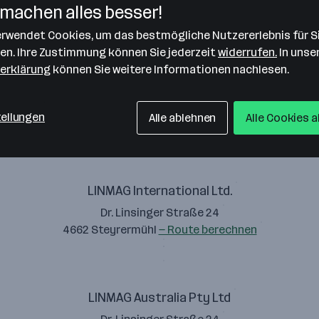
machen alles besser!
verwendet Cookies, um das bestmögliche Nutzererlebnis für S
len. Ihre Zustimmung können Sie jederzeit
widerrufen.
In unse
erklärung
können Sie weitere Informationen nachlesen.
LINMAG GmbH
Dr. Linsinger Straße 24
tellungen
Alle ablehnen
Alle Cookies 
4662 Steyrermühl
— Route berechnen
LINMAG International Ltd.
Dr. Linsinger Straße 24
4662 Steyrermühl
— Route berechnen
LINMAG Australia Pty Ltd