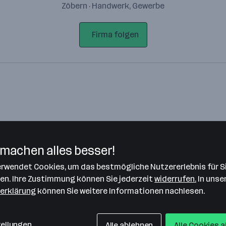
Zöbern · Handwerk, Gewerbe
Firma folgen
machen alles besser!
verwendet Cookies, um das bestmögliche Nutzererlebnis für S
Bitte stimme unseren Cookie-
len. Ihre Zustimmung können Sie jederzeit
widerrufen.
In unse
Richtlinien zu, um diese Karte
erklärung
können Sie weitere Informationen nachlesen.
anzuzeigen.
Zustimmung geben
tellungen
Alle ablehnen
Alle Cookies 