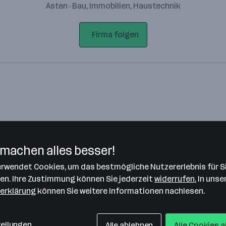
Asten · Bau, Immobilien, Haustechnik
Firma folgen
machen alles besser!
verwendet Cookies, um das bestmögliche Nutzererlebnis für S
Bitte stimme unseren Cookie-
len. Ihre Zustimmung können Sie jederzeit
widerrufen.
In unse
Richtlinien zu, um diese Karte
erklärung
können Sie weitere Informationen nachlesen.
anzuzeigen.
Zustimmung geben
tellungen
Alle ablehnen
Alle Cookies 