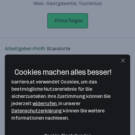
Wien · Gastgewerbe, Tourismus
Firma folgen
Arbeitgeber-Profil
Standorte
Standort
Cookies machen alles besser!
karriere.at verwendet Cookies, um das
bestmögliche Nutzererlebnis für Sie
sicherzustellen. Ihre Zustimmung können Sie
Bitte stimme unseren Cookie-
jederzeit
widerrufen.
In unserer
Richtlinien zu, um diese Karte
Datenschutzerklärung
können Sie weitere
anzuzeigen.
Informationen nachlesen.
Zustimmung geben