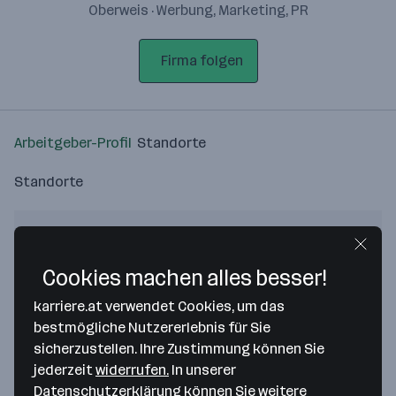
Oberweis · Werbung, Marketing, PR
Firma folgen
Arbeitgeber-Profil
Standorte
Standorte
Cookies machen alles besser!
Bitte stimme unseren Cookie-
karriere.at verwendet Cookies, um das
Richtlinien zu, um diese Karte
bestmögliche Nutzererlebnis für Sie
anzuzeigen.
sicherzustellen. Ihre Zustimmung können Sie
jederzeit
widerrufen.
In unserer
Zustimmung geben
Datenschutzerklärung
können Sie weitere