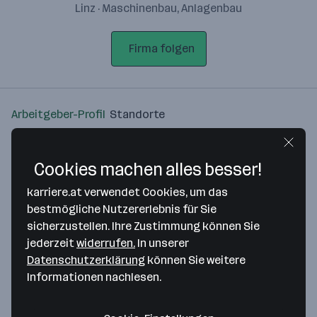
Linz · Maschinenbau, Anlagenbau
Firma folgen
Arbeitgeber-Profil
Standorte
Standort
Cookies machen alles besser!
karriere.at verwendet Cookies, um das
bestmögliche Nutzererlebnis für Sie
sicherzustellen. Ihre Zustimmung können Sie
Bitte stimme unseren Cookie-
jederzeit
widerrufen.
In unserer
Richtlinien zu, um diese Karte
Datenschutzerklärung
können Sie weitere
anzuzeigen.
Informationen nachlesen.
Zustimmung geben