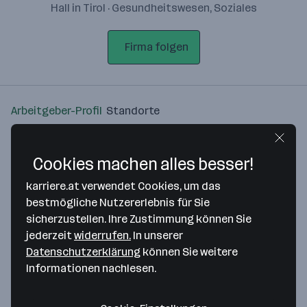
Hall in Tirol · Gesundheitswesen, Soziales
Firma folgen
Arbeitgeber-Profil
Standorte
Standort
Cookies machen alles besser!
karriere.at verwendet Cookies, um das
bestmögliche Nutzererlebnis für Sie
sicherzustellen. Ihre Zustimmung können Sie
Bitte stimme unseren Cookie-
jederzeit
widerrufen.
In unserer
Richtlinien zu, um diese Karte
Datenschutzerklärung
können Sie weitere
anzuzeigen.
Informationen nachlesen.
Zustimmung geben