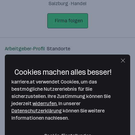
Salzburg · Handel
Firma folgen
Arbeitgeber-Profil
Standorte
Standort
Cookies machen alles besser!
karriere.at verwendet Cookies, um das
bestmögliche Nutzererlebnis für Sie
sicherzustellen. Ihre Zustimmung können Sie
Bitte stimme unseren Cookie-
jederzeit
widerrufen.
In unserer
Richtlinien zu, um diese Karte
Datenschutzerklärung
können Sie weitere
anzuzeigen.
Informationen nachlesen.
Zustimmung geben