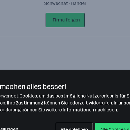
Schwechat · Handel
Firma folgen
machen alles besser!
verwendet Cookies, um das bestmögliche Nutzererlebnis für S
Bitte stimme unseren Cookie-
len. Ihre Zustimmung können Sie jederzeit
widerrufen.
In unse
Richtlinien zu, um diese Karte
erklärung
können Sie weitere Informationen nachlesen.
anzuzeigen.
Zustimmung geben
tellungen
Alle ablehnen
Alle Cookies 