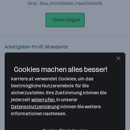
Graz · Bau, Immobilien, Haustechnik
Firma folgen
Arbeitgeber-Profil
Standorte
Standort
Cookies machen alles besser!
karriere.at verwendet Cookies, um das
bestmögliche Nutzererlebnis für Sie
sicherzustellen. Ihre Zustimmung können Sie
Bitte stimme unseren Cookie-
jederzeit
widerrufen.
In unserer
Richtlinien zu, um diese Karte
Datenschutzerklärung
können Sie weitere
anzuzeigen.
Informationen nachlesen.
Zustimmung geben