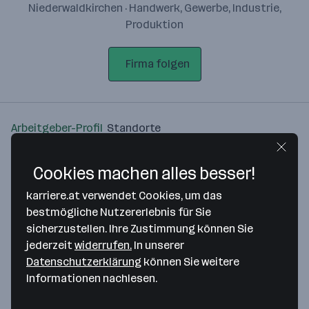
Niederwaldkirchen · Handwerk, Gewerbe, Industrie,
Produktion
Firma folgen
Arbeitgeber-Profil
Standorte
Standort
Cookies machen alles besser!
karriere.at verwendet Cookies, um das
bestmögliche Nutzererlebnis für Sie
sicherzustellen. Ihre Zustimmung können Sie
jederzeit
widerrufen.
In unserer
Bitte stimme unseren Cookie-
Datenschutzerklärung
können Sie weitere
Richtlinien zu, um diese Karte
Informationen nachlesen.
anzuzeigen.
Zustimmung geben