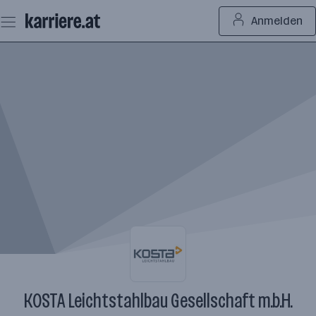
Zum
Anmelden
Seiteninhalt
springen
KOSTA Leichtstahlbau Gesellschaft m.b.H.