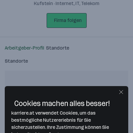
Kufstein · Internet, IT, Telekom
Firma folgen
Arbeitgeber-Profil
Standorte
Standorte
Bitte stimme unseren Cookie-
Cookies machen alles besser!
Richtlinien zu, um diese Karte
karriere.at verwendet Cookies, um das
anzuzeigen.
bestmögliche Nutzererlebnis für Sie
Zustimmung geben
sicherzustellen. Ihre Zustimmung können Sie