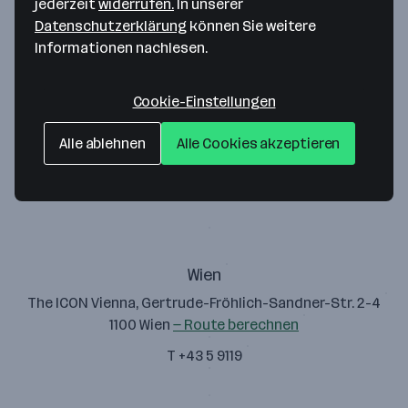
jederzeit
widerrufen.
In unserer
Datenschutzerklärung
können Sie weitere
Informationen nachlesen.
Cookie-Einstellungen
Koppcon Consulting GmbH
Kronthalerstraße 2
Alle ablehnen
Alle Cookies akzeptieren
6330 Kufstein
— Route berechnen
T +43 5 9119
Wien
The ICON Vienna, Gertrude-Fröhlich-Sandner-Str. 2-4
1100 Wien
— Route berechnen
T +43 5 9119