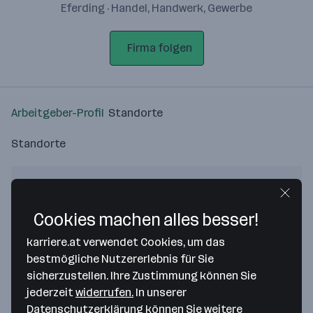
Eferding · Handel, Handwerk, Gewerbe
Firma folgen
Arbeitgeber-Profil
Standorte
Standorte
Cookies machen alles besser!
Bitte stimme unseren Cookie-
karriere.at verwendet Cookies, um das
Richtlinien zu, um diese Karte
bestmögliche Nutzererlebnis für Sie
anzuzeigen.
sicherzustellen. Ihre Zustimmung können Sie
jederzeit
widerrufen.
In unserer
Zustimmung geben
Datenschutzerklärung
können Sie weitere