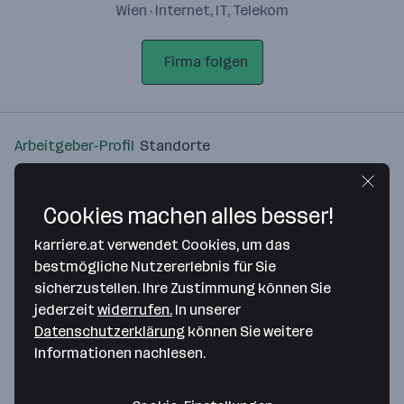
Wien · Internet, IT, Telekom
Firma folgen
Arbeitgeber-Profil
Standorte
Standort
Cookies machen alles besser!
karriere.at verwendet Cookies, um das
bestmögliche Nutzererlebnis für Sie
sicherzustellen. Ihre Zustimmung können Sie
Bitte stimme unseren Cookie-
jederzeit
widerrufen.
In unserer
Richtlinien zu, um diese Karte
Datenschutzerklärung
können Sie weitere
anzuzeigen.
Informationen nachlesen.
Zustimmung geben