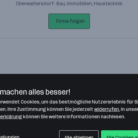
Oberwaltersdorf · Bau, Immobilien, Haustechnik
Firma folgen
machen alles besser!
verwendet Cookies, um das bestmögliche Nutzererlebnis für S
Bitte stimme unseren Cookie-
len. Ihre Zustimmung können Sie jederzeit
widerrufen.
In unse
Richtlinien zu, um diese Karte
erklärung
können Sie weitere Informationen nachlesen.
anzuzeigen.
Zustimmung geben
tellungen
Alle ablehnen
Alle Cookies 